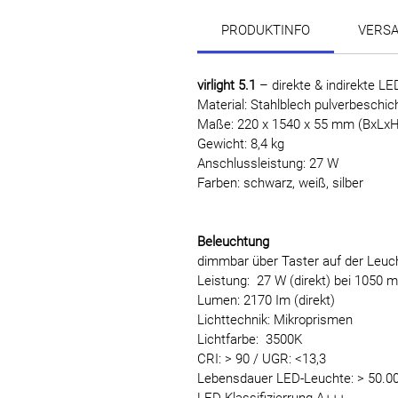
PRODUKTINFO
VERS
virlight 5.1
– direkte & indirekte L
Material: Stahlblech pulverbeschic
Maße: 220 x 1540 x 55 mm (BxLxH
Gewicht: 8,4 kg
Anschlussleistung: 27 W
Farben: schwarz, weiß, silber
Beleuchtung
dimmbar über Taster auf der Leuc
Leistung: 27 W (direkt) bei 1050 
Lumen: 2170 Im (direkt)
Lichttechnik: Mikroprismen
Lichtfarbe: 3500K
CRI: > 90 / UGR: <13,3
Lebensdauer LED-Leuchte: > 50.00