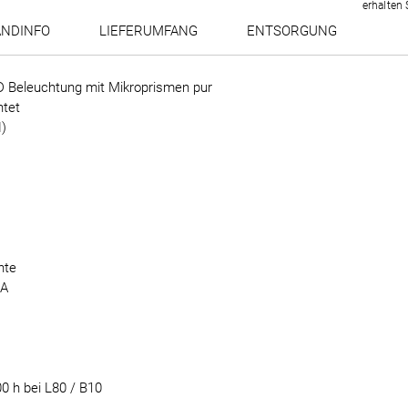
erhalten 
ANDINFO
LIEFERUMFANG
ENTSORGUNG
ED Beleuchtung mit Mikroprismen pur
htet
)
hte
mA
0 h bei L80 / B10