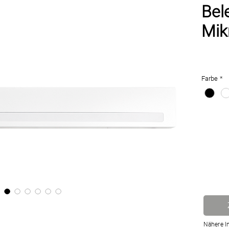
Bel
Mik
Farbe
*
Nähere I