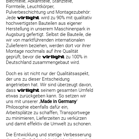
Blechteile, Abkantteile, Stanzteile,
Formteile, Leuchtkörper,
Pulverbeschichtung und Montagezubehör:
Jede
virlight
wird zu 90% mit qualitativ
hochwertigsten Bauteilen aus eigener
Herstellung in unserem Maschinenpark in
Augsburg gefertigt. Selbst die Bauteile, die
wir von marktführenden internationalen
Zulieferern beziehen, werden dort vor ihrer
Montage nochmals auf ihre Qualität
geprüft, bevor die
virlight
zu 100% in
Deutschland zusammengebaut wird.
Doch es ist nicht nur der Qualitätsaspekt,
der uns zu dieser Entscheidung
angetrieben hat. Wir sind überzeugt davon,
dass
virlight
seinem gesamten Umfeld
etwas zurückgeben kann. So setzen wir
uns mit unserer „
Made in Germany
"
Philosophie ebenfalls dafür ein,
Arbeitsplätze zu schaffen, Transportwege
zu minimieren, Lieferzeiten zu verkürzen
und damit effektiv die Umwelt zu schonen.
Die Entwicklung und stetige Verbesserung