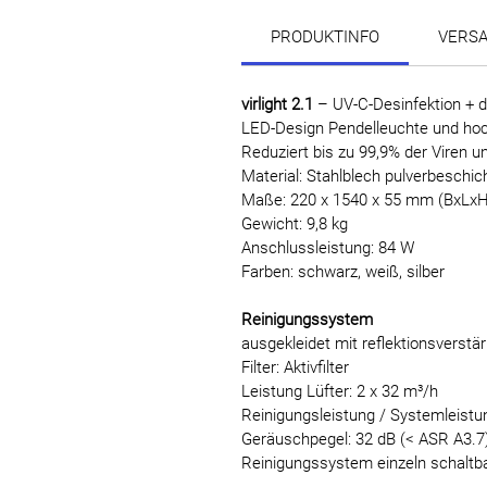
PRODUKTINFO
VERS
virlight 2.1
– UV-C-Desinfektion + d
LED-Design Pendelleuchte und hoc
Reduziert bis zu 99,9% der Viren u
Material: Stahlblech pulverbeschic
Maße: 220 x 1540 x 55 mm (BxLxH
Gewicht: 9,8 kg
Anschlussleistung: 84 W
Farben: schwarz, weiß, silber
Reinigungssystem
ausgekleidet mit reflektionsverst
Filter: Aktivfilter
Leistung Lüfter: 2 x 32 m³/h
Reinigungsleistung / Systemleistu
Geräuschpegel: 32 dB (< ASR A3.7
Reinigungssystem einzeln schaltb