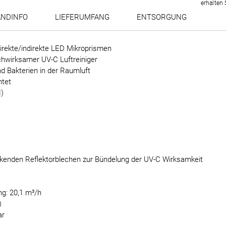
erhalten 
ANDINFO
LIEFERUMFANG
ENTSORGUNG
irekte/indirekte LED Mikroprismen
hwirksamer UV-C Luftreiniger
nd Bakterien in der Raumluft
htet
)
ärkenden Reflektorblechen zur Bündelung der UV-C Wirksamkeit
ng: 20,1 m³/h
)
ar